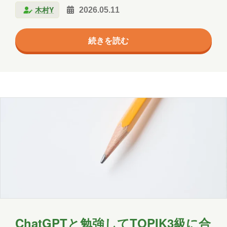
エージェント
クラウド
木村Y
2026.05.11
いる自覚がある。 朝起きてから寝るまで、私はほぼ一
コミュニケーション
サポート
日中AIに話しかけている。Claude CodeやGitHub
続きを読む
Copilotで開発をして、Claudeに資料の要約をさせ、
ツール
ネットワーク
事例
議事録の整理をさせ、経営指標の分析をさせている。
過去8か月でずいぶん多くの開発案件を、AIと二人羽
京都
会社
健康
出張
分析
織のような格好で実装してきた。 便利だ。本当に便利
北海道
医療
名古屋
大阪
だ。 便利すぎて、怖い。 「あれ、私、最近ちゃんと
自分で考えたっけ？」 先日、ふと…
学習
宮城
導入支援
山口
広島
思い出
愛媛
愛知
料理
旅行
暮らし
書道
歴史
津軽三味線
熊本
犬
猫
社会
福井
福島
秋田
ChatGPTと勉強してTOPIK3級に合