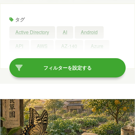
タグ
Active Directory
AI
Android
API
AWS
AZ-140
Azure
Azure AI Search
Azure AI Studio
フィルターを設定する
Azure OpenAI Service
Azure OpenAI Studio
Azure Synapse Analytics
C#
ChatGPT
Claude Code
Configuration Manager
Copilot