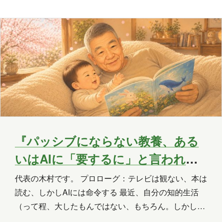
方を借りれば、蝶の子供はけっこうグルメなのであ
る。 そして幼虫は、生まれた葉から動けない。親が間
OneLake
OneNote
OpenAI
違った葉に産みつけたら、そのまま死ぬ。 では親は、
PHP
Power Apps
Power Automate
どうやって正しい…
Power BI
Power Platform
PowerPoint
PowerShell
PowerShell ISE
Python
SharePoint
SNS
SQL
Update
『パッシブにならない教養、ある
いはAIに「要するに」と言われ続
Visual Studio
VR
Windows
ける我々のささやかな抵抗につい
代表の木村です。 プロローグ：テレビは観ない、本は
Windows 10
Windows 11
て』
読む、しかしAIには命令する 最近、自分の知的生活
WordPress
お出かけ
イベント
（って程、大したもんではない、もちろん。しかし、
代替する言葉がみつからないのだ）がだいぶ崩壊して