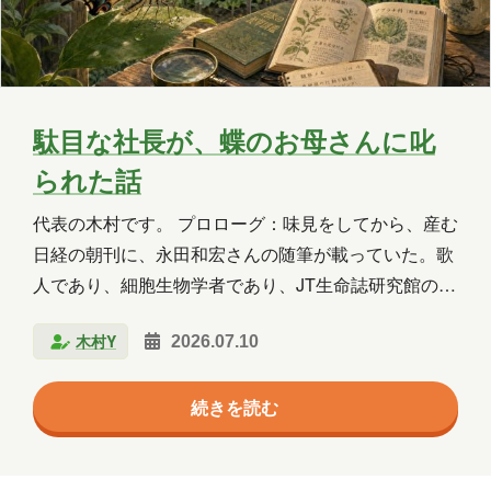
Copilot Studio
Dynamics 365
Exchange
Exchange Online
GPT
GPT-OSS
Intellectra
Intune
駄目な社長が、蝶のお母さんに叱
られた話
iOS
Linux
LLM
LM Studio
代表の木村です。 プロローグ：味見をしてから、産む
LT
MCP
Microsoft
日経の朝刊に、永田和宏さんの随筆が載っていた。歌
Microsoft 365
Microsoft 365 Copilot
人であり、細胞生物学者であり、JT生命誌研究館の館
長でもある。肩書きが三つある人の文章は、だいたい
Microsoft Access
Microsoft Dataverse
木村Y
2026.07.10
面白い。 館長室の前に「食草園」という一画があるそ
うだ。蝶の幼虫が食べる草を集めた区画である。イモ
Microsoft Edge
Microsoft Entra ID
続きを読む
ムシは種によって食べられる葉がきっちり決まってい
Microsoft Fabric
Microsoft Forms
て、モンシロチョウはキャベツ、ナミアゲハはミカ
ン、クロアゲハはレモン、と細かい。永田さんの言い
Microsoft Purview
OneDrive