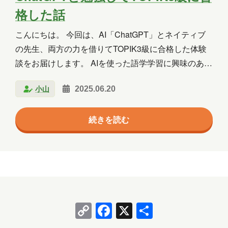
群馬
習い事
観光
読書
格した話
買い物
資料作成
資格取得
こんにちは。 今回は、AI「ChatGPT」とネイティブ
の先生、両方の力を借りてTOPIK3級に合格した体験
趣味
長崎
青森
談をお届けします。 AIを使った語学学習に興味のある
方の参考になれば嬉しいです。 TOPIKとは？
小山
2025.06.20
TOPIK（Test of Proficiency in Korean） は、韓国語を
年月
母語としない人向けの韓国語能力試験です。 級は1級
2026年8月
2026年7月
2026年6月
続きを読む
～6級に分かれ、数字が大きいほど難易度が上がりま
す。 TOPIKには「TOPIK I（1・2級）」と「TOPIK
2026年5月
2026年4月
2026年3月
II（3～6級）」があります。 TOPIK I（1・2級）： 初
級者向け。リスニングとリーディングのみ。 TOPIK
2026年2月
2026年1月
2025年12月
II（3～…
2025年11月
2025年10月
2025年9月
Copy
Facebook
X
共
2025年8月
2025年7月
2025年6月
Link
有