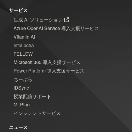
木村S
木村せつ
佐々木
田中
サービス
秋元
木村Y
進藤
生成 AI ソリューション
Azure OpenAI Service 導入支援サービス
Vitamin AI
Intellectra
FELLOW
Microsoft 365 導入支援サービス
Power Platform 導入支援サービス
ちーぷら
IDSync
授業配信サポート
MLPlan
インシデントサービス
ニュース