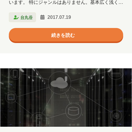
います。 特にジャンルはありません。基本広く浅くの
タイプですので・・・ 今回はo365のMicrosoft
台丸谷
2017.07.19
Forms（プレビュー）について利用可能となりました
ので、試してみました。 そのレビュー結果を皆様にお
続きを読む
知らせしたいと思います。 Microsoft Formsは「アン
ケート、クイズ、調査を作成でき、到着と同時に結果
を簡単に確認できます。｣との事。 更に標準で分析機
能がありExcelにエクスポートができ結構いいか
も・・・ Microsoft Formsはhttps://forms.office…