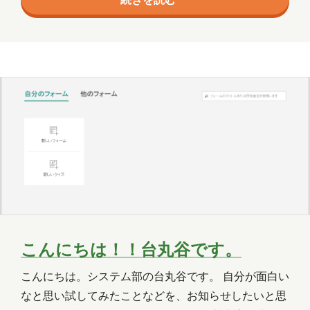
木村S
木村せつ
佐々木
田中
京で過ごしました。 毎日毎日雨の連続で外に出る気に
もなれず、ひたすら家で過ごすというなんとも悲惨な
秋元
木村Y
進藤
夏休みを過ごしました。 ただ、今年の夏は甲子園を観
ることに挑戦しました！ いや、挑戦するとかの問題で
はないでしょ、なん…
こんにちは！！台丸谷です。
こんにちは。システム部の台丸谷です。 自分が面白い
なと思い試してみたことなどを、お知らせしたいと思