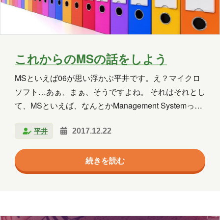
2025年5月
2025年4月
2025年3月
2025年2月
2025年1月
2024年12月
2024年11月
2024年10月
2024年9月
これからのMSの話をしよう
2024年8月
2024年7月
2024年6月
MSといえば06が思い浮かぶ平井です。え？マイクロ
ソフト…あぁ、まぁ、そうですよね。 それはそれとし
2024年5月
2024年4月
2024年3月
て、MSといえば、なんとかManagement Systemって
2024年2月
2024年1月
2023年12月
のがありますよね。QMS（Quality Management
平井
2017.12.22
System）とかEMS（Environmental Management
2023年11月
2023年10月
2023年7月
System）とかPMS（ Personal information protection
続きを読む
Management Systems）とか。 そして
2023年6月
2023年5月
2023年2月
ISMS（Information Security Management System）ま
2023年1月
2022年9月
2021年1月
ぁ、これらはISOとかJISの規格なわけでして、弊社は
このうち…
2020年10月
2020年5月
2020年4月