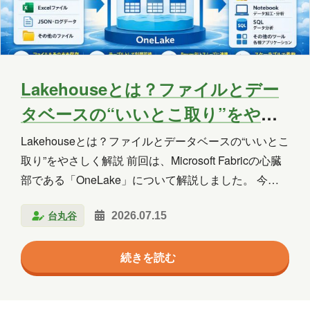
Copilot Studio
Dynamics 365
Exchange
Exchange Online
GPT
GPT-OSS
Intellectra
Intune
Lakehouseとは？ファイルとデー
タベースの“いいとこ取り”をやさ
iOS
Linux
LLM
LM Studio
しく解説
Lakehouseとは？ファイルとデータベースの“いいとこ
LT
MCP
Microsoft
取り”をやさしく解説 前回は、Microsoft Fabricの心臓
Microsoft 365
Microsoft 365 Copilot
部である「OneLake」について解説しました。 今回
は、Microsoft Fabricの中でも特に利用頻度の高い
Microsoft Access
Microsoft Dataverse
台丸谷
2026.07.15
Lakehouse（レイクハウス） について紹介します。
Lakehouseは、Microsoft Fabricを学び始めると必ず目
Microsoft Edge
Microsoft Entra ID
続きを読む
にする重要な機能です。 しかし、 Lakehouseとは何
Microsoft Fabric
Microsoft Forms
なのか データレイクと何が違うのか なぜFabricで重要
なのか 最初はイメージしづらいかもしれません。 こ
Microsoft Purview
OneDrive