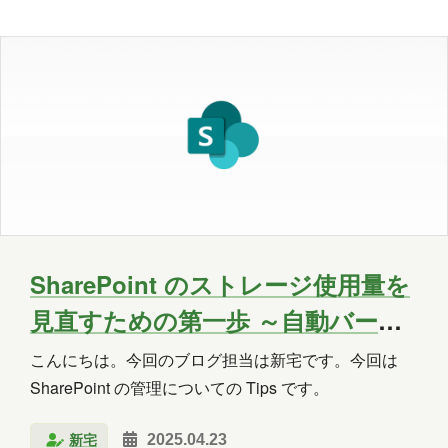
の記事では、初心者の方向けにできるだけ分かりやす
く解説しま…
OneLake
OneNote
OpenAI
PHP
Power Apps
Power Automate
Power BI
Power Platform
PowerPoint
PowerShell
PowerShell ISE
Python
SharePoint
SNS
SQL
Update
SharePoint のストレージ使用量を
見直すための第一歩 ～自動バージ
Visual Studio
VR
Windows
ョン管理～
こんにちは。今回のブログ担当は新宅です。今回は
Windows 10
Windows 11
SharePoint の管理についての Tips です。
WordPress
お出かけ
イベント
新宅
2025.04.23