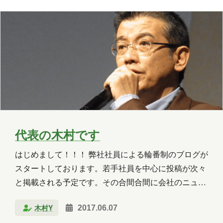
しを…。 私は小さいころから父の影響で音楽を常に聴
いていました。 人生初の大きな買い物は小学5年生
の…
代表の木村です
はじめまして！！！ 弊社社員による輪番制のブログが
スタートしております。若手社員を中心に投稿が次々
と掲載される予定です。その合間合間に会社のニュー
スリリースもこちらにアップされていくようです。是
木村Y
2017.06.07
非、皆さま、お楽しみに(^^) 弊社が今取り組んでいる