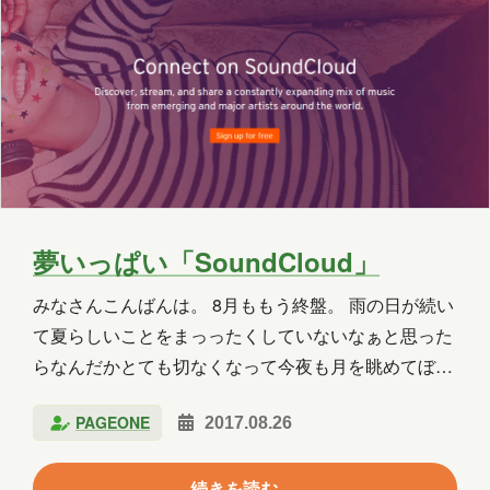
2020年3月
2018年8月
2018年6月
2018年5月
2018年3月
2018年2月
2018年1月
2017年12月
2017年11月
2017年10月
2017年9月
2017年8月
2017年7月
2017年6月
夢いっぱい「SoundCloud」
みなさんこんばんは。 8月ももう終盤。 雨の日が続い
担当
て夏らしいことをまっったくしていないなぁと思った
八幡
台丸谷
平井
長崎
らなんだかとても切なくなって今夜も月を眺めてぼー
っとしています。入社2年目、営業の奈良です。 な
小山
横山
水野
新宅
PAGEONE
2017.08.26
んだか久しぶりのブログ更新なので、わたしの夏休み
PAGEONE
葛西
多田
吉田
のことを少し振り返ってみます… (興味ないなんてい
続きを読む
わないでっ！！！) 今年は地元 青森には帰らず、東