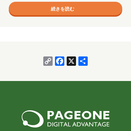
ことなど… 弊社のビジネスはSIと称される事業でドメ
続きを読む
インとなります。しかし、その中身はこの3年ほどの
間に大きく変化しております。何故か。ビジネスのプ
ラットホームがクラウドへシフトしたからです。 今ま
での様に、企業や官公庁、自治体、大学等が自社内、
組織内にサーバールームを設け、サーバーを必要な分
を購入し並べていくスタイルから、大きなデータセン
Copy
Facebook
X
共
ターを利用…
Link
有