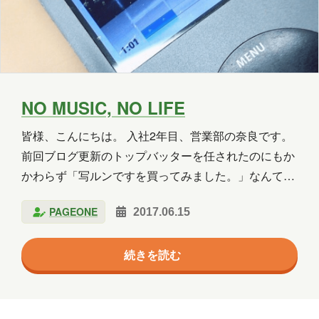
NO MUSIC, NO LIFE
皆様、こんにちは。 入社2年目、営業部の奈良です。
前回ブログ更新のトップバッターを任されたのにもか
かわらず「写ルンですを買ってみました。」なんて仕
事と無関係なことをだらだらと書いてしましました
PAGEONE
2017.06.15
が、ご覧いただけましたでしょうか？ 皆様のお役に立
たない情報だと思っておりますが、お時間があるとき
続きを読む
にでもご覧いただければ幸いです…。 今週のテーマ
は… さて、今週は何について書いていくかというと
「音楽」についてです。 またミーハーな話題を持って
きたと思われた方もいるかもしれませんがそこはお許