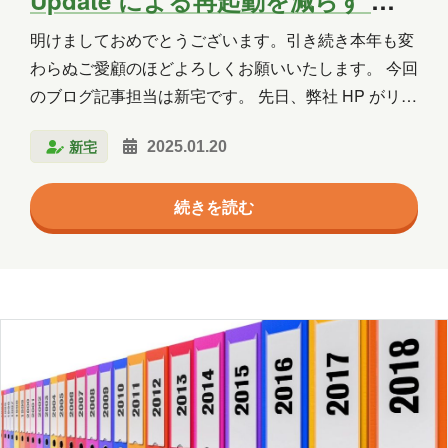
群馬
習い事
観光
読書
Windows ホットパッチ～
明けましておめでとうございます。引き続き本年も変
買い物
資料作成
資格取得
わらぬご愛顧のほどよろしくお願いいたします。 今回
のブログ記事担当は新宅です。 先日、弊社 HP がリニ
趣味
長崎
青森
ューアルされました。分かりやすい点としては見た目
新宅
2025.01.20
がモダンになりましたが、その他、コンテンツの充実
やパフォーマンスの向上など、多岐にわたる改善を内
年月
続きを読む
部的に実施しているようです。 さて、HP リニューア
2026年8月
2026年7月
2026年6月
ル後の初となる、そして 2025 年の私の最初の記事は
タイトルにもあります通り 「Windows ホットパッ
2026年5月
2026年4月
2026年3月
チ」 に関する内容になります。
2026年2月
2026年1月
2025年12月
2025年11月
2025年10月
2025年9月
2025年8月
2025年7月
2025年6月