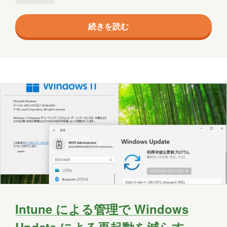
エージェント
クラウド
コミュニケーション
サポート
続きを読む
ツール
ネットワーク
事例
京都
会社
健康
出張
分析
北海道
医療
名古屋
大阪
学習
宮城
導入支援
山口
広島
思い出
愛媛
愛知
料理
旅行
暮らし
書道
歴史
津軽三味線
熊本
犬
Intune による管理で Windows
猫
社会
福井
福島
秋田
Update による再起動を減らす ～