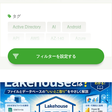
タグ
Active Directory
AI
Android
API
AWS
AZ-140
Azure
Azure AI Search
Azure AI Studio
フィルターを設定する
Azure OpenAI Service
Azure OpenAI Studio
Azure Synapse Analytics
C#
ChatGPT
Claude Code
Configuration Manager
Copilot