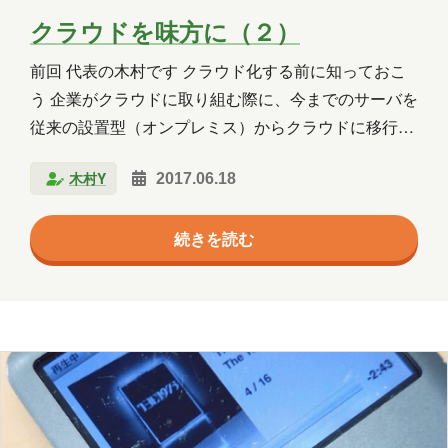
クラウドを味方に（２）
前回 代表の木村です クラウド化する前に知っておこ
う 企業がクラウドに取り組む際に、今までのサーバを
従来の設置型（オンプレミス）からクラウドに移行す
る事の意味をよく考えておく必要が有ります。 今まで
木村Y
2017.06.18
は、自社で利用するWindowsやLinuxのサーバを購入
していました。基本的にAzureやAWSといったパブリ
続きを読む
ッククラウドを利用する際には、サーバを購入する必
要はありません。替りに、「利用料」を払います。今
まで、サーバを購入し、会計上は資産計上し償却して
いたはずですが、クラウドは利用料を使った分だけ、
基本的には月額料金として支払います。 例えば、自社
のホームページを置く場所としてMicrosoft…