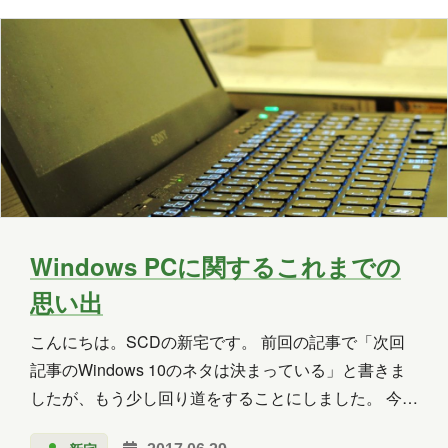
Copilot Studio
Dynamics 365
Exchange
Exchange Online
GPT
GPT-OSS
Intellectra
Intune
iOS
Linux
LLM
LM Studio
LT
MCP
Microsoft
Microsoft 365
Microsoft 365 Copilot
Windows PCに関するこれまでの
思い出
Microsoft Access
Microsoft Dataverse
こんにちは。SCDの新宅です。 前回の記事で「次回
Microsoft Edge
Microsoft Entra ID
記事のWindows 10のネタは決まっている」と書きま
Microsoft Fabric
Microsoft Forms
したが、もう少し回り道をすることにしました。 今回
は「Windows PCに関するこれまでの思い出を語る」
Microsoft Purview
OneDrive