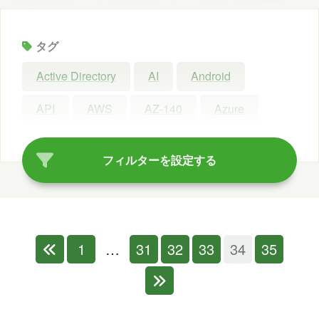
タグ
Active Directory
AI
Android
API
AWS
AZ-140
Azure
Azure AI Search
Azure AI Studio
フィルターを設定する
Azure OpenAI Service
Azure OpenAI Studio
Azure Synapse Analytics
C#
1
…
31
32
33
34
35
ChatGPT
Claude Code
Configuration Manager
Copilot