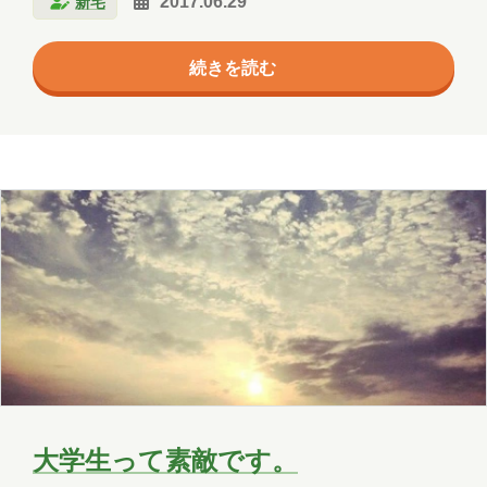
新宅
2017.06.29
という大胆で漠然とした（？）テーマです。 PCに初
めて触れた時 ちょうどこのブログが公開される日に誕
OneLake
OneNote
OpenAI
続きを読む
生日を迎え、23歳になります。 私の学年くらいにな
PHP
Power Apps
Power Automate
ると、「PCはWindows XPから使い始めた！」という
人も出てくる世代です。 私はどうかと言いますと、6
Power BI
Power Platform
歳の頃にあのPC-9821シリーズのWindows 95搭載ノ
ートPCを使い始めたのが最初ということになりま
PowerPoint
PowerShell
す。ノートPCと言って…
PowerShell ISE
Python
SharePoint
SNS
SQL
Update
Visual Studio
VR
Windows
Windows 10
Windows 11
WordPress
お出かけ
イベント
大学生って素敵です。