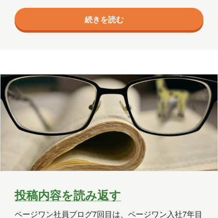
たない情報だと思っておりますが、お時間があるとき
続きを読む
にでもご覧いただければ幸いです…。 今週のテーマ
は… さて、今週は何について書いていくかというと
「音楽」についてです。 またミーハーな話題を持って
きたと思われた方もいるかもしれませんがそこはお許
しを…。 私は小さいころから父の影響で音楽を常に聴
いていました。 人生初の大きな買い物は小学5年生
の…
投稿内容を読み返す
ページワン社員ブログ7回目は、ページワン入社7年目