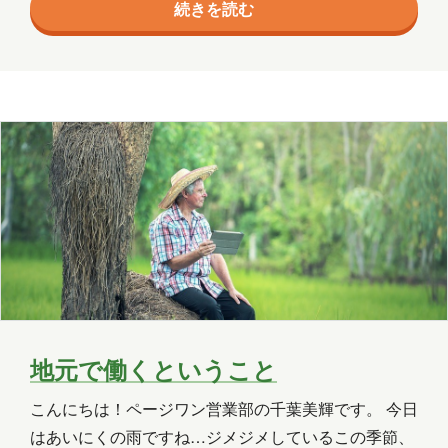
続きを読む
しました。 こんな自分の趣味まっしぐらでいいのかな
2020年3月
2018年8月
2018年6月
と思いますが、今日も少し違う視点からVRのお話を
させていただきたく思います。 仕事で活かすVR
2018年5月
2018年3月
2018年2月
VRの強みの一つとして、現実の出来事と錯覚するほ
2018年1月
2017年12月
2017年11月
どの没入感が挙げられます。 この没入感という特徴は
ゲーム…
2017年10月
2017年9月
2017年8月
2017年7月
2017年6月
担当
八幡
台丸谷
平井
長崎
地元で働くということ
小山
横山
水野
新宅
こんにちは！ページワン営業部の千葉美輝です。 今日
PAGEONE
葛西
多田
吉田
はあいにくの雨ですね…ジメジメしているこの季節、