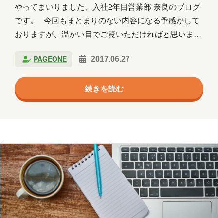
エージェント
クラウド
やってまいりました、入社2年目営業部 奈良のブログ
です。 今回もまとまりのない内容になる予感がして
コミュニケーション
サポート
おりますが、温かい目でご覧いただければと思いま
ツール
ネットワーク
事例
す…。 衝撃の検索ワード 私は担当業務上、日ごろか
PAGEONE
2017.06.27
ら大学の情報を検索する機会が多いのですが、最近き
京都
会社
健康
出張
分析
になる検索ワードを発見しました。 それは… 「大学
続きを読む
サークル ぼっち」 「大学 サークル つらい」 「大学
北海道
医療
名古屋
大阪
サークル 中退」 というようなかなりネガティヴな検
学習
宮城
導入支援
山口
索ワードです。 私はサークルに入っていましたがほ
とんど名ばかりで、唯一何回か参加したことがあるの
広島
思い出
愛媛
愛知
はサッカーサークルでした。 もちろん私はプレイヤー
ではなくマネージャーでしたが…。 (サ…
料理
旅行
暮らし
書道
歴史
津軽三味線
熊本
犬
猫
社会
福井
福島
秋田