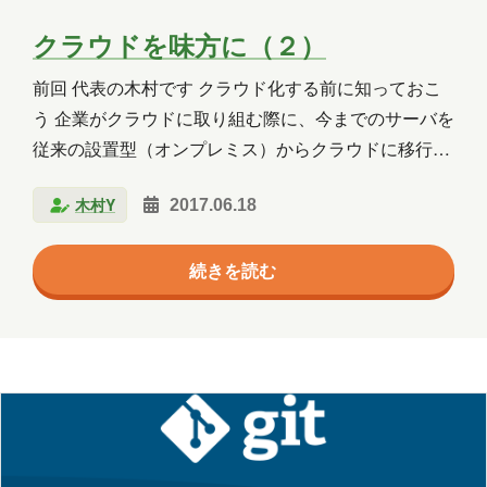
クラウドを味方に（２）
前回 代表の木村です クラウド化する前に知っておこ
う 企業がクラウドに取り組む際に、今までのサーバを
従来の設置型（オンプレミス）からクラウドに移行す
る事の意味をよく考えておく必要が有ります。 今まで
木村Y
2017.06.18
は、自社で利用するWindowsやLinuxのサーバを購入
していました。基本的にAzureやAWSといったパブリ
続きを読む
ッククラウドを利用する際には、サーバを購入する必
要はありません。替りに、「利用料」を払います。今
まで、サーバを購入し、会計上は資産計上し償却して
いたはずですが、クラウドは利用料を使った分だけ、
基本的には月額料金として支払います。 例えば、自社
のホームページを置く場所としてMicrosoft…