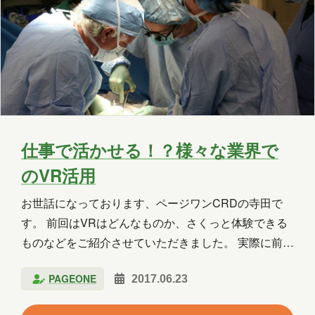
2025年5月
2025年4月
2025年3月
2025年2月
2025年1月
2024年12月
2024年11月
2024年10月
2024年9月
2024年8月
2024年7月
2024年6月
2024年5月
2024年4月
2024年3月
仕事で活かせる！？様々な業界で
2024年2月
2024年1月
2023年12月
のVR活用
2023年11月
2023年10月
2023年7月
お世話になっております、ページワンCRDの寺田で
す。 前回はVRはどんなものか、さくっと体験できる
2023年6月
2023年5月
2023年2月
ものなどをご紹介させていただきました。 実際に前回
のgoogle earth VR の動画をみて世界旅行を体験して
2023年1月
2022年9月
2021年1月
PAGEONE
2017.06.23
みたいという反応もいただけました。やはり、実際に
2020年10月
2020年5月
2020年4月
どんなものか知ってもらうというのが大事だなと実感