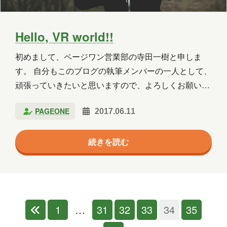
Hello, VR world!!
初めまして、ページワン営業部の寺田一樹と申しま
す。 自分もこのブログの執筆メンバーの一人として、
頑張っていきたいと思いますので、よろしくお願いい
たします。 今回は自分の趣味を少しご紹介したいと思
PAGEONE
2017.06.11
います。 VRってなんだ？ 皆さんは仮想現実、VRと
いうものについてご存知でしょうか。 昨年はVR元年
続きを読む
といわれ、非常にこの分野は盛り上がってきました。
SonyからPlayStation VRが発売された際は日本でも話
題として大きく取り上げられたことを覚えている方も
多くおられるかと思います。 VR（Virtual Reality）
とはその名の通り、人工的に作られた空…
1
…
31
32
33
34
35