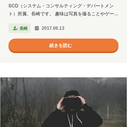
SCD（システム・コンサルティング・デパートメン
ト）所属、長崎です。 趣味は写真を撮ることやゲーム
です。こちらについてはまたいずれ書きます。 今回こ
長崎
2017.06.13
のブログに初めて投稿するため、 記事を書く前に雰囲
気を確かめるためにも他の方の記事を見てみました
続きを読む
が･･･全部まじめな話題ですね。 Windows10、
Instagram、WordPress、マラソン、VR･･･。 私の記
事だけ落差がひどいのではないかと今から心配です。
テーマ 私の第一回は「投稿内容を読み返す」。 第一
回目から読み返すとはどういうことか、と思う方もい
らっしゃるかと思います。 なぜこ…