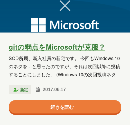
gitの弱点をMicrosoftが克服？
SCD所属、新入社員の新宅です。 今回もWindows 10
のネタを…と思ったのですが、それは次回以降に投稿
することにしました。 (Windows 10の次回投稿ネタは
もう決まっていたりします。) 今回のネタは？ 今回は
新宅
2017.06.17
GVFSというもののお話です。 GVFSとはGit Virtual
File Systemの略で、Microsoftがgitの弱点を克服する
続きを読む
ために作ったものです。