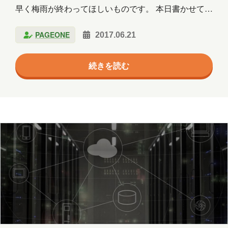
木村S
木村せつ
佐々木
田中
早く梅雨が終わってほしいものです。 本日書かせてい
ただく内容は、「地元で働く」ということに関してで
秋元
木村Y
進藤
PAGEONE
2017.06.21
す。 ここから書いていくのはあくまでも私の見解です
ので、軽い気持ちで読み流していただければと思いま
続きを読む
す。 青森から出ていく人たち 私は青森県出身という
こともあり、青森に焦点を当てて考えていきます。 ま
ず、総務省統計局の調査の『転入・転出超過数上位20
市町村』では、私の出身である青森県青森市が第5位
にランクインしております。（参考：総務省統計局
http://www.stat.go.jp/da…